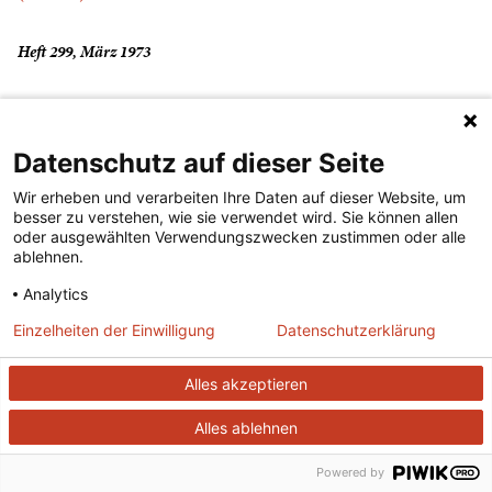
Heft 299, März 1973
Datenschutz auf dieser Seite
Wir erheben und verarbeiten Ihre Daten auf dieser Website, um
besser zu verstehen, wie sie verwendet wird. Sie können allen
oder ausgewählten Verwendungszwecken zustimmen oder alle
ablehnen.
Der Merkur ist seit 1947 eine der wichtigsten Kulturzeitschriften im
Analytics
deutschsprachigen Raum.
Einzelheiten der Einwilligung
Datenschutzerklärung
Alles akzeptieren
DER MERKUR
ABONNEMENT
SERVICE
Alles ablehnen
Was ist der Merkur?
Alle Abos im Überblick
Impressum
Powered by
Herausgeber /
Print-Abo
Datenschutz