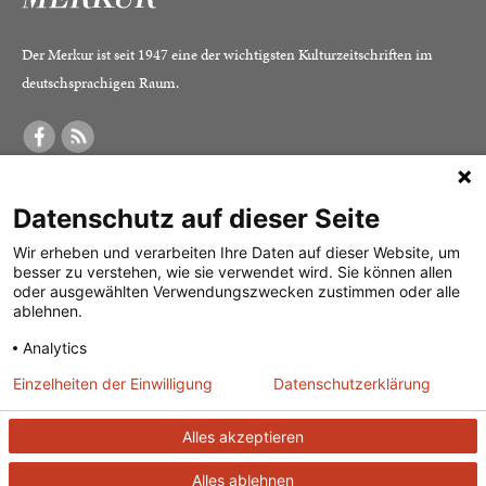
Der Merkur ist seit 1947 eine der wichtigsten Kulturzeitschriften im
deutschsprachigen Raum.
DER MERKUR
ABONNEMENT
SERVICE
Datenschutz auf dieser Seite
Was ist der Merkur?
Alle Abos im Überblick
Impressum
Herausgeber /
Print-Abo
Datenschutz
Wir erheben und verarbeiten Ihre Daten auf dieser Website, um
besser zu verstehen, wie sie verwendet wird. Sie können allen
Redaktion
Digital-Abo
Mediadaten
oder ausgewählten Verwendungszwecken zustimmen oder alle
ablehnen.
Verlag
Probe-Abo
Kontakt
Analytics
Studierenden-Abo
Einzelheiten der Einwilligung
Datenschutzerklärung
Abo kündigen
Vertrag widerrufen
Alles akzeptieren
Alles ablehnen