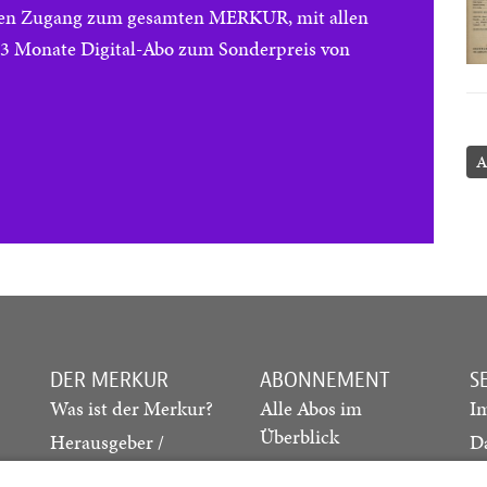
reien Zugang zum gesamten MERKUR, mit allen
e 3 Monate Digital-Abo zum Sonderpreis von
A
DER MERKUR
ABONNEMENT
S
Was ist der Merkur?
Alle Abos im
I
Überblick
Herausgeber /
D
Redaktion
Print-Abo
M
.