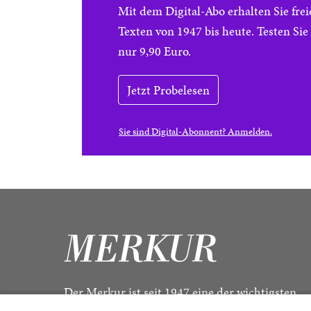
Mit dem Digital-Abo erhalten Sie f
Texten von 1947 bis heute. Testen Si
nur 9,90 Euro.
Jetzt Probelesen
Sie sind Digital-Abonnent? Anmelden.
Der Merkur ist seit 1947 eine der wichtigsten
Kulturzeitschriften im deutschsprachigen Raum