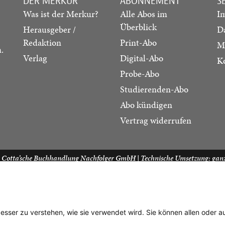
DER MERKUR
ABONNEMENT
S
Was ist der Merkur?
Alle Abos im
I
Überblick
Herausgeber /
D
Redaktion
Print-Abo
M
.
Verlag
Digital-Abo
K
Probe-Abo
Studierenden-Abo
Abo kündigen
Vertrag widerrufen
. Cotta’sche Buchhandlung Nachfolger GmbH
| Technische Umsetzung:
gan
besser zu verstehen, wie sie verwendet wird. Sie können allen oder 