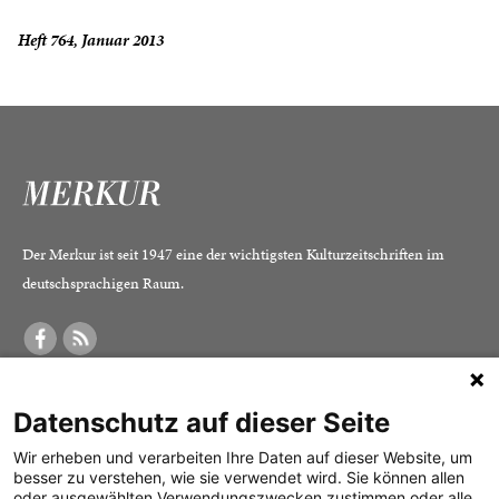
Heft 764, Januar 2013
Der Merkur ist seit 1947 eine der wichtigsten Kulturzeitschriften im
deutschsprachigen Raum.
DER MERKUR
ABONNEMENT
SERVICE
Datenschutz auf dieser Seite
Was ist der Merkur?
Alle Abos im Überblick
Impressum
Herausgeber /
Print-Abo
Datenschutz
Wir erheben und verarbeiten Ihre Daten auf dieser Website, um
besser zu verstehen, wie sie verwendet wird. Sie können allen
Redaktion
Digital-Abo
Mediadaten
oder ausgewählten Verwendungszwecken zustimmen oder alle