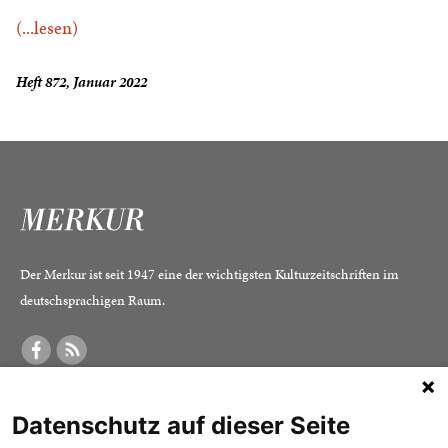
(...lesen)
Heft 872, Januar 2022
Der Merkur ist seit 1947 eine der wichtigsten Kulturzeitschriften im
deutschsprachigen Raum.
DER MERKUR
ABONNEMENT
SERVICE
Datenschutz auf dieser Seite
Was ist der Merkur?
Alle Abos im Überblick
Impressum