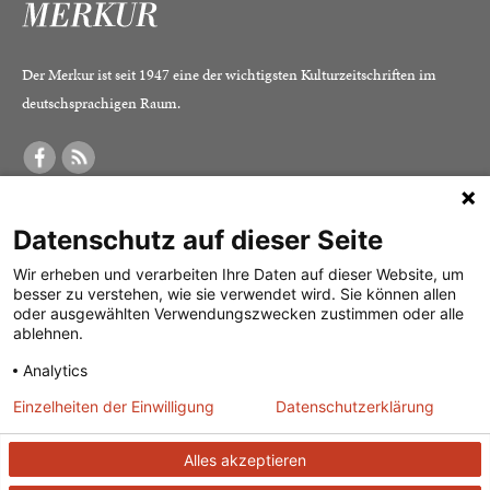
Der Merkur ist seit 1947 eine der wichtigsten Kulturzeitschriften im
deutschsprachigen Raum.
DER MERKUR
ABONNEMENT
SERVICE
Datenschutz auf dieser Seite
Was ist der Merkur?
Alle Abos im Überblick
Impressum
Herausgeber /
Print-Abo
Datenschutz
Wir erheben und verarbeiten Ihre Daten auf dieser Website, um
besser zu verstehen, wie sie verwendet wird. Sie können allen
Redaktion
Digital-Abo
Mediadaten
oder ausgewählten Verwendungszwecken zustimmen oder alle
ablehnen.
Verlag
Probe-Abo
Kontakt
Analytics
Studierenden-Abo
Einzelheiten der Einwilligung
Datenschutzerklärung
Abo kündigen
Vertrag widerrufen
Alles akzeptieren