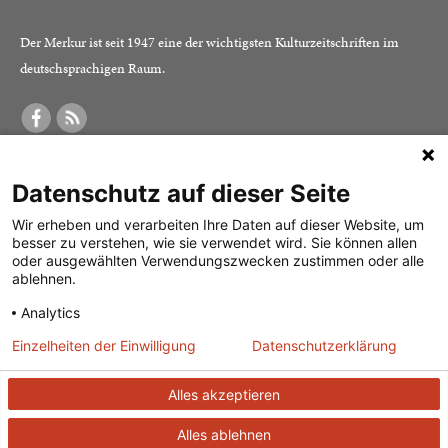
Der Merkur ist seit 1947 eine der wichtigsten Kulturzeitschriften im
deutschsprachigen Raum.
DER MERKUR
ABONNEMENT
SERVICE
Datenschutz auf dieser Seite
Was ist der Merkur?
Alle Abos im Überblick
Impressum
Herausgeber /
Print-Abo
Datenschutz
Wir erheben und verarbeiten Ihre Daten auf dieser Website, um
besser zu verstehen, wie sie verwendet wird. Sie können allen
Redaktion
Digital-Abo
Mediadaten
oder ausgewählten Verwendungszwecken zustimmen oder alle
ablehnen.
Verlag
Probe-Abo
Kontakt
Analytics
Studierenden-Abo
Einzelheiten der Einwilligung
Datenschutzerklärung
Abo kündigen
Vertrag widerrufen
Alles akzeptieren
Alles ablehnen