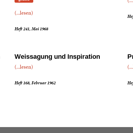
(..
(...lesen)
Hef
Heft 241, Mai 1968
n
Weissagung und Inspiration
P
(...lesen)
(..
Heft 168, Februar 1962
He