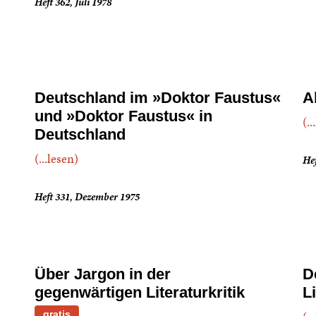
Heft 362, Juli 1978
Deutschland im »Doktor Faustus«
A
und »Doktor Faustus« in
(..
Deutschland
(...lesen)
Hef
Heft 331, Dezember 1975
Über Jargon in der
D
gegenwärtigen Literaturkritik
Li
gratis