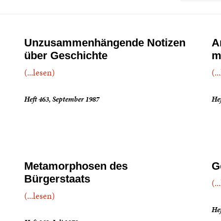
Unzusammenhängende Notizen
A
über Geschichte
m
(...lesen)
(..
Heft 463, September 1987
Hef
Metamorphosen des
G
Bürgerstaats
(..
(...lesen)
Hef