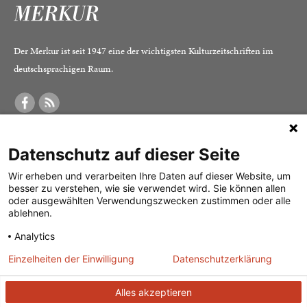
Der Merkur ist seit 1947 eine der wichtigsten Kulturzeitschriften im
deutschsprachigen Raum.
DER MERKUR
ABONNEMENT
SERVICE
Datenschutz auf dieser Seite
Was ist der Merkur?
Alle Abos im Überblick
Impressum
Herausgeber /
Print-Abo
Datenschutz
Wir erheben und verarbeiten Ihre Daten auf dieser Website, um
besser zu verstehen, wie sie verwendet wird. Sie können allen
Redaktion
Digital-Abo
Mediadaten
oder ausgewählten Verwendungszwecken zustimmen oder alle
ablehnen.
Verlag
Probe-Abo
Kontakt
Analytics
Studierenden-Abo
Einzelheiten der Einwilligung
Datenschutzerklärung
Abo kündigen
Vertrag widerrufen
Alles akzeptieren