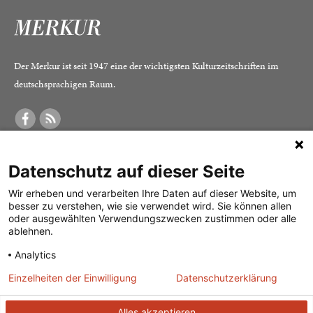
Der Merkur ist seit 1947 eine der wichtigsten Kulturzeitschriften im
deutschsprachigen Raum.
DER MERKUR
ABONNEMENT
SERVICE
Datenschutz auf dieser Seite
Was ist der Merkur?
Alle Abos im Überblick
Impressum
Herausgeber /
Print-Abo
Datenschutz
Wir erheben und verarbeiten Ihre Daten auf dieser Website, um
besser zu verstehen, wie sie verwendet wird. Sie können allen
Redaktion
Digital-Abo
Mediadaten
oder ausgewählten Verwendungszwecken zustimmen oder alle
ablehnen.
Verlag
Probe-Abo
Kontakt
Analytics
Studierenden-Abo
Einzelheiten der Einwilligung
Datenschutzerklärung
Abo kündigen
Vertrag widerrufen
Alles akzeptieren