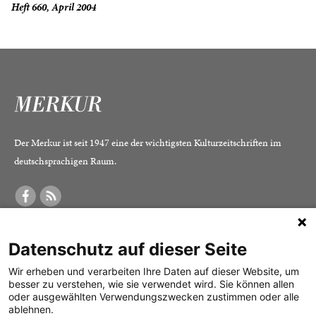
Heft 660, April 2004
Der Merkur ist seit 1947 eine der wichtigsten Kulturzeitschriften im
deutschsprachigen Raum.
DER MERKUR
ABONNEMENT
SERVICE
Datenschutz auf dieser Seite
Was ist der Merkur?
Alle Abos im Überblick
Impressum
Herausgeber /
Print-Abo
Datenschutz
Wir erheben und verarbeiten Ihre Daten auf dieser Website, um
besser zu verstehen, wie sie verwendet wird. Sie können allen
Redaktion
Digital-Abo
Mediadaten
oder ausgewählten Verwendungszwecken zustimmen oder alle
ablehnen.
Verlag
Probe-Abo
Kontakt