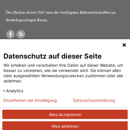
Der Merkur ist seit 1947 eine der wichtigsten Kulturzeitschriften im
deutschsprachigen Raum.
DER MERKUR
ABONNEMENT
SERVICE
Datenschutz auf dieser Seite
Was ist der Merkur?
Alle Abos im Überblick
Impressum
Herausgeber /
Print-Abo
Datenschutz
Wir erheben und verarbeiten Ihre Daten auf dieser Website, um
besser zu verstehen, wie sie verwendet wird. Sie können allen
Redaktion
Digital-Abo
Mediadaten
oder ausgewählten Verwendungszwecken zustimmen oder alle
ablehnen.
Verlag
Probe-Abo
Kontakt
Analytics
Studierenden-Abo
Einzelheiten der Einwilligung
Datenschutzerklärung
Abo kündigen
Vertrag widerrufen
Alles akzeptieren
Alles ablehnen