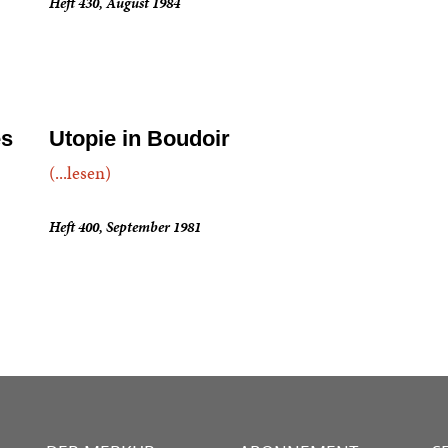
Heft 430, August 1984
es
Utopie in Boudoir
(...lesen)
Heft 400, September 1981