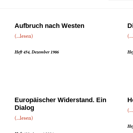
Aufbruch nach Westen
D
(...lesen)
(..
Heft 454, Dezember 1986
Hef
Europäischer Widerstand. Ein
H
Dialog
(..
(...lesen)
Hef