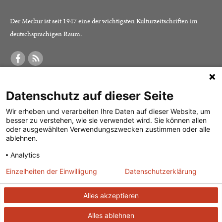
Der Merkur ist seit 1947 eine der wichtigsten Kulturzeitschriften im
deutschsprachigen Raum.
DER MERKUR
ABONNEMENT
SERVICE
Datenschutz auf dieser Seite
Was ist der Merkur?
Alle Abos im Überblick
Impressum
Herausgeber /
Print-Abo
Datenschutz
Wir erheben und verarbeiten Ihre Daten auf dieser Website, um
besser zu verstehen, wie sie verwendet wird. Sie können allen
Redaktion
Digital-Abo
Mediadaten
oder ausgewählten Verwendungszwecken zustimmen oder alle
ablehnen.
Verlag
Probe-Abo
Kontakt
Analytics
Studierenden-Abo
Einzelheiten der Einwilligung
Datenschutzerklärung
Abo kündigen
Vertrag widerrufen
Alles akzeptieren
Alles ablehnen