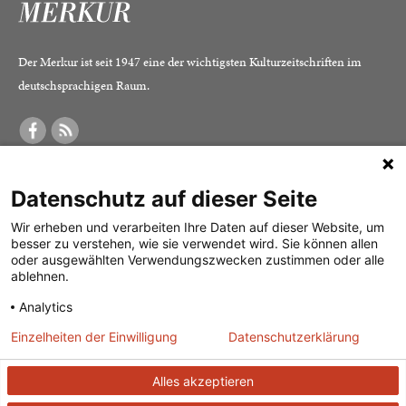
Der Merkur ist seit 1947 eine der wichtigsten Kulturzeitschriften im
deutschsprachigen Raum.
DER MERKUR
ABONNEMENT
SERVICE
Datenschutz auf dieser Seite
Was ist der Merkur?
Alle Abos im Überblick
Impressum
Herausgeber /
Print-Abo
Datenschutz
Wir erheben und verarbeiten Ihre Daten auf dieser Website, um
besser zu verstehen, wie sie verwendet wird. Sie können allen
Redaktion
Digital-Abo
Mediadaten
oder ausgewählten Verwendungszwecken zustimmen oder alle
ablehnen.
Verlag
Probe-Abo
Kontakt
Analytics
Studierenden-Abo
Einzelheiten der Einwilligung
Datenschutzerklärung
Abo kündigen
Vertrag widerrufen
Alles akzeptieren