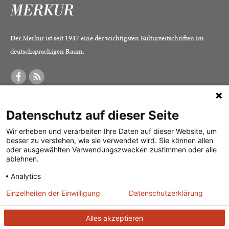
Der Merkur ist seit 1947 eine der wichtigsten Kulturzeitschriften im
deutschsprachigen Raum.
DER MERKUR
ABONNEMENT
SERVICE
Datenschutz auf dieser Seite
Was ist der Merkur?
Alle Abos im Überblick
Impressum
Herausgeber /
Print-Abo
Datenschutz
Wir erheben und verarbeiten Ihre Daten auf dieser Website, um
besser zu verstehen, wie sie verwendet wird. Sie können allen
Redaktion
Digital-Abo
Mediadaten
oder ausgewählten Verwendungszwecken zustimmen oder alle
ablehnen.
Verlag
Probe-Abo
Kontakt
Analytics
Studierenden-Abo
Einzelheiten der Einwilligung
Datenschutzerklärung
Abo kündigen
Vertrag widerrufen
Alles akzeptieren