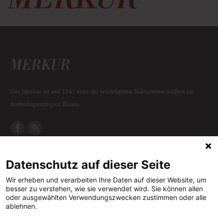
Der Merkur ist seit 1947 eine der wichtigsten Kulturzeitschriften im
deutschsprachigen Raum.
DER MERKUR
ABONNEMENT
SERVICE
Datenschutz auf dieser Seite
Was ist der Merkur?
Alle Abos im Überblick
Impressum
Herausgeber /
Print-Abo
Datenschutz
Wir erheben und verarbeiten Ihre Daten auf dieser Website, um
besser zu verstehen, wie sie verwendet wird. Sie können allen
Redaktion
Digital-Abo
Mediadaten
oder ausgewählten Verwendungszwecken zustimmen oder alle
ablehnen.
Verlag
Probe-Abo
Kontakt