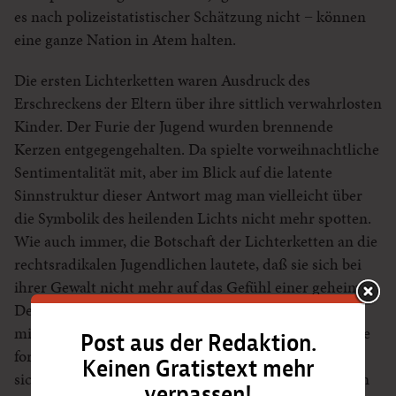
es nach polizeistatistischer Schätzung nicht − können
eine ganze Nation in Atem halten.
Die ersten Lichterketten waren Ausdruck des
Erschreckens der Eltern über ihre sittlich verwahrlosten
Kinder. Der Furie der Jugend wurden brennende
Kerzen entgegengehalten. Da spielte vorweihnachtliche
Sentimentalität mit, aber im Blick auf die latente
Sinnstruktur dieser Antwort mag man vielleicht über
die Symbolik des heilenden Lichts nicht mehr spotten.
Wie auch immer, die Botschaft der Lichterketten an die
rechtsradikalen Jugendlichen lautete, daß sie sich bei
ihrer Gewalt nicht mehr auf das Gefühl einer geheimen
Delegation von der schweigenden Mehrheit auf die
militante Minderheit berufen können, sondern daß sie
Post aus der Redaktion.
fortan mit ihren Aktionen alleine stehen. Es handelt
Keinen Gratistext mehr
sich gewissermaßen um den Versuch eines kollektiven
verpassen!