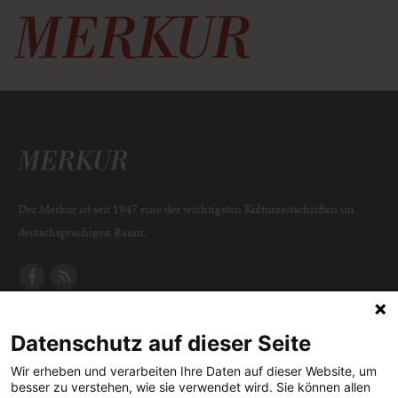
Der Merkur ist seit 1947 eine der wichtigsten Kulturzeitschriften im
deutschsprachigen Raum.
DER MERKUR
ABONNEMENT
SERVICE
Datenschutz auf dieser Seite
Was ist der Merkur?
Alle Abos im Überblick
Impressum
Herausgeber /
Print-Abo
Datenschutz
Wir erheben und verarbeiten Ihre Daten auf dieser Website, um
besser zu verstehen, wie sie verwendet wird. Sie können allen
Redaktion