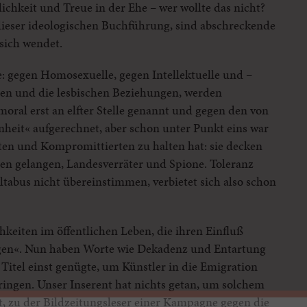
lichkeit und Treue in der Ehe – wer wollte das nicht?
 dieser ideologischen Buchführung, sind abschreckende
 sich wendet.
e: gegen Homosexuelle, gegen Intellektuelle und –
len und die lesbischen Beziehungen, werden
oral erst an elfter Stelle genannt und gegen den von
nheit« aufgerechnet, aber schon unter Punkt eins war
rten und Kompromittierten zu halten hat: sie decken
gen gelangen, Landesverräter und Spione. Toleranz
tabus nicht übereinstimmen, verbietet sich also schon
hkeiten im öffentlichen Leben, die ihren Einfluß
en«. Nun haben Worte wie Dekadenz und Entartung
 Titel einst genügte, um Künstler in die Emigration
ringen. Unser Inserent hat nichts getan, um solchem
, zu der Bildzeitungsleser einer Kampagne gegen die