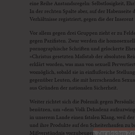
eine Reihe Anstandsregeln: Selbstlosigkeit, Ehr
In der rechten Spalte aber, auf der Habenseite
Verhältnisse registriert, gegen die der Inserent
Vor allem gegen drei Gruppen zieht er zu Feld
gegen Pazifisten. Zwar werden die homosexuel
pornographische Schriften und gelockerte Ehem
»Christus gesetzten Maßstab der absoluten Rei
erklärt worden, was man von sexuell Pervertie
womöglich, sobald sie in einflußreiche Stellun
gegenüber Leuten, die mit herrschenden Sexual
aus Gründen der nationalen Sicherheit.
Weiter richtet sich die Polemik gegen Persönlic
benützen, um »dem Volk Dekadenz aufzuzwing
in unserem Lande einen fatalen Klang, weil der
und ihre Produkte auf den Scheiterhaufen zu b
Mißverständnis vorzubeugen. Zur gleichen Zeit