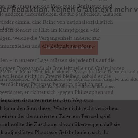
, ruft er uns auf den Plan gegen Regisseure und
der Redaktion. Keinen Gratistext mehr 
lle anderen unterdrücken, die für Sauberkeit, Glauben
wieder einmal eine Reihe von nationalsozialistisch
erden, fordert er Hilfe im Kampf gegen »die
igen, welche die Vergangenheit anderer zur
hmutz ziehen und die Zukunft zerstören.«
Newsletter abonnieren
n – in unserer Lage müssen sie jedenfalls auf die
ügigen Propaganda als Intellektuelle und Quärulanten
Sie 1x im Monat Einblick in aktuelle Essays, kritische Debatten und 
wollende nicht im Zweifel bleiben, sobald er die
erer Redaktion. Wir informieren Sie über die neue Ausgabe und aktu
 verdächtiger Personen bemerkt: nämlich mit
Gratistexte. Kostenlos und jederzeit kündbar.
z gewidmet; er richtet sich »gegen Philosophen und
e Menschen dazu verurteilen, den Weg zum
h kann den Sinn dieser Worte nicht recht verstehen;
on einem der denunzierten Toren ein Fernsehspiel
« und wollte die Zuschauer davon überzeugen, daß sie
h aufgeklärten Phantasie Gefahr laufen, sich ihr