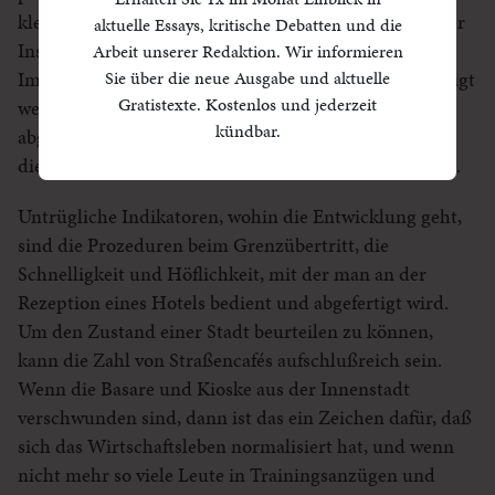
kleiden und bewegen. Alle Details sind bedeutsam: der
aktuelle Essays, kritische Debatten und die
Inseratenteil der Zeitungen, besonders die
Arbeit unserer Redaktion. Wir informieren
Sie über die neue Ausgabe und aktuelle
Immobilienanzeigen, welche Filme in den Kinos gezeigt
Gratistexte. Kostenlos und jederzeit
werden, das Tempo, mit dem man im Supermarkt
kündbar.
abgefertigt wird, der Zustand der Bahnhofshalle und
die Routiniertheit, mit der das Ticket ausgestellt wird.
Untrügliche Indikatoren, wohin die Entwicklung geht,
sind die Prozeduren beim Grenzübertritt, die
Schnelligkeit und Höflichkeit, mit der man an der
Rezeption eines Hotels bedient und abgefertigt wird.
Um den Zustand einer Stadt beurteilen zu können,
kann die Zahl von Straßencafés aufschlußreich sein.
Wenn die Basare und Kioske aus der Innenstadt
verschwunden sind, dann ist das ein Zeichen dafür, daß
sich das Wirtschaftsleben normalisiert hat, und wenn
nicht mehr so viele Leute in Trainingsanzügen und