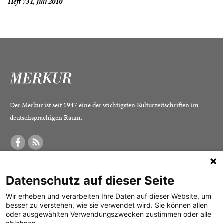
Heft 734, Juli 2010
Der Merkur ist seit 1947 eine der wichtigsten Kulturzeitschriften im
deutschsprachigen Raum.
DER MERKUR
ABONNEMENT
SERVICE
Datenschutz auf dieser Seite
Was ist der Merkur?
Alle Abos im Überblick
Impressum
Herausgeber /
Print-Abo
Datenschutz
Wir erheben und verarbeiten Ihre Daten auf dieser Website, um
besser zu verstehen, wie sie verwendet wird. Sie können allen
Redaktion
Digital-Abo
Mediadaten
oder ausgewählten Verwendungszwecken zustimmen oder alle
ablehnen.