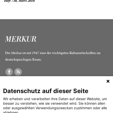
Heft 730, März 2010
Der Merkur ist seit 1947 eine der wichtigsten Kulturzeitschriften im
deutschsprachigen Raum.
DER MERKUR
ABONNEMENT
SERVICE
Datenschutz auf dieser Seite
Was ist der Merkur?
Alle Abos im Überblick
Impressum
Herausgeber /
Print-Abo
Datenschutz
Wir erheben und verarbeiten Ihre Daten auf dieser Website, um
besser zu verstehen, wie sie verwendet wird. Sie können allen
Redaktion
Digital-Abo
Mediadaten
oder ausgewählten Verwendungszwecken zustimmen oder alle
ablehnen.