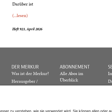
Darüber ist
(...lesen)
Heft 923, April 2026
DER MERKUR
ABONNEMENT
S
Was ist der Merkur?
Alle Abos im
I
Überblick
Herausgeber /
D
Redaktion
Print-Abo
M
.
Verlag
Digital-Abo
K
Probe-Abo
Studierenden-Abo
besser zu verstehen, wie sie verwendet wird. Sie können allen oder 