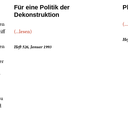
Für eine Politik der
P
Dekonstruktion
hen
(..
iff
(...lesen)
Hef
den
Heft 526, Januar 1993
er
zu
d