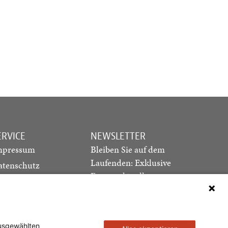
ERVICE
NEWSLETTER
mpressum
Bleiben Sie auf dem
Laufenden: Exklusive
atenschutz
Essays, aktuelle
ediadaten
Debatten und Hinweise
ontakt
auf neue Ausgaben
direkt in Ihr Postfach
ausgewählten