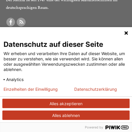
deutschsprachigen Raum.
DER MERKUR
ABONNEMENT
SERVICE
Datenschutz auf dieser Seite
Was ist der Merkur?
Alle Abos im Überblick
Impressum
Herausgeber /
Print-Abo
Datenschutz
Wir erheben und verarbeiten Ihre Daten auf dieser Website, um
besser zu verstehen, wie sie verwendet wird. Sie können allen
Redaktion
Digital-Abo
Mediadaten
oder ausgewählten Verwendungszwecken zustimmen oder alle
ablehnen.
Verlag
Probe-Abo
Kontakt
Analytics
Studierenden-Abo
Einzelheiten der Einwilligung
Datenschutzerklärung
Abo kündigen
Vertrag widerrufen
Alles akzeptieren
Alles ablehnen
© 2026
J. G. Cotta’sche Buchhandlung Nachfolger GmbH
| Technische
Umsetzung:
ganztags GmbH
Powered by