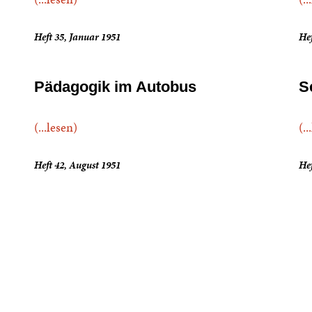
Heft 35, Januar 1951
Hef
Pädagogik im Autobus
S
(...lesen)
(..
Heft 42, August 1951
Hef