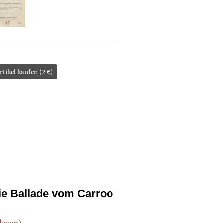
rtikel kaufen (2 €)
ie Ballade vom Carroo
.lesen)