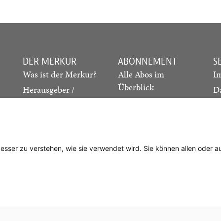
DER MERKUR
ABONNEMENT
S
Was ist der Merkur?
Alle Abos im
I
Überblick
Herausgeber /
D
Redaktion
Print-Abo
M
.
Verlag
Digital-Abo
K
Probe-Abo
Studierenden-Abo
besser zu verstehen, wie sie verwendet wird. Sie können allen oder 
Abo kündigen
Vertrag widerrufen
. Cotta’sche Buchhandlung Nachfolger GmbH
| Technische Umsetzung:
gan