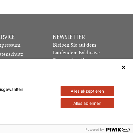
ERVICE
NEWSLETTER
mpressum
Bleiben Sie auf dem
Laufenden: Exklusive
atenschutz
Essays, aktuelle
ediadaten
Debatten und Hinweise
ontakt
auf neue Ausgaben
direkt in Ihr Postfach
ausgewählten
Alles akzeptieren
Newsletter abonnieren
Alles ablehnen
ztags GmbH
Powered by