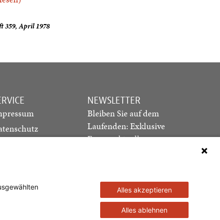
t 359, April 1978
ERVICE
NEWSLETTER
mpressum
Bleiben Sie auf dem
Laufenden: Exklusive
atenschutz
Essays, aktuelle
ediadaten
Debatten und Hinweise
ontakt
auf neue Ausgaben
direkt in Ihr Postfach
ausgewählten
Alles akzeptieren
Newsletter abonnieren
Alles ablehnen