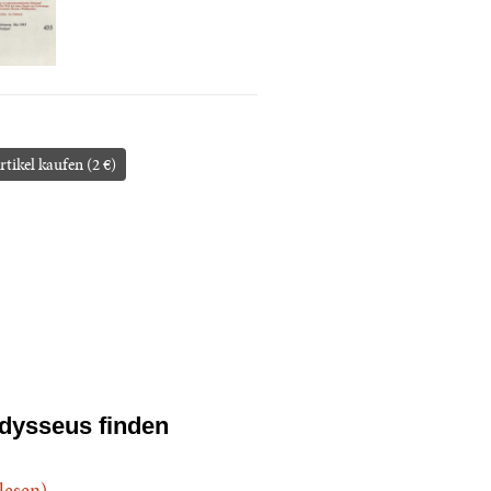
rtikel kaufen (2 €)
dysseus finden
.lesen)