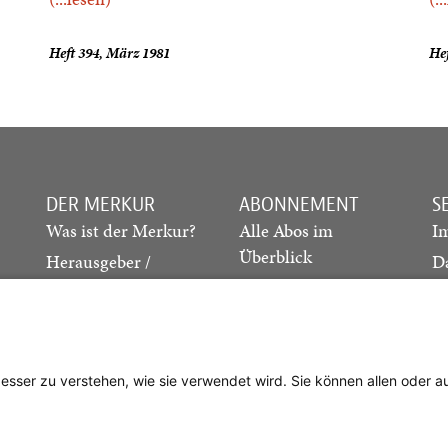
Heft 394, März 1981
Hef
DER MERKUR
ABONNEMENT
S
Was ist der Merkur?
Alle Abos im
I
Überblick
Herausgeber /
D
Redaktion
Print-Abo
M
.
Verlag
Digital-Abo
K
Probe-Abo
Studierenden-Abo
besser zu verstehen, wie sie verwendet wird. Sie können allen oder 
Abo kündigen
Vertrag widerrufen