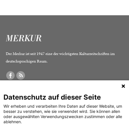
Der Merkur ist seit 1947 eine der wichtigsten Kulturzeitschriften im
deutschsprachigen Raum.
DER MERKUR
ABONNEMENT
SERVICE
Datenschutz auf dieser Seite
Was ist der Merkur?
Alle Abos im Überblick
Impressum
Herausgeber /
Print-Abo
Datenschutz
Wir erheben und verarbeiten Ihre Daten auf dieser Website, um
besser zu verstehen, wie sie verwendet wird. Sie können allen
Redaktion
Digital-Abo
Mediadaten
oder ausgewählten Verwendungszwecken zustimmen oder alle
ablehnen.
Verlag
Probe-Abo
Kontakt