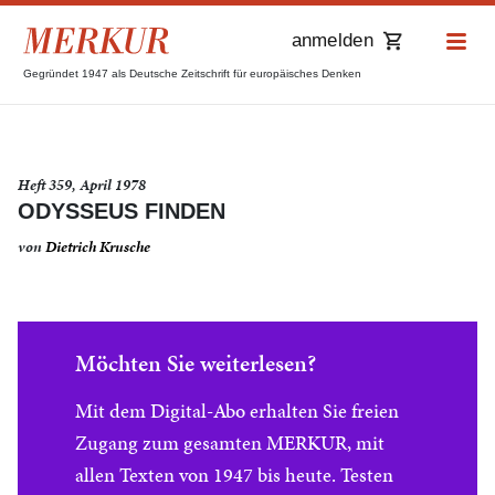
anmelden
Gegründet 1947 als Deutsche Zeitschrift für europäisches Denken
Heft 359, April 1978
ODYSSEUS FINDEN
von
Dietrich Krusche
Möchten Sie weiterlesen?
Mit dem Digital-Abo erhalten Sie freien
Zugang zum gesamten MERKUR, mit
allen Texten von 1947 bis heute. Testen