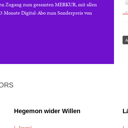
reien Zugang zum gesamten MERKUR, mit allen
e 3 Monate Digital-Abo zum Sonderpreis von
A
TORS
Hegemon wider Willen
L
(...lesen)
(..