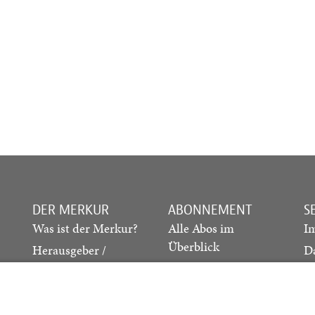
DER MERKUR
ABONNEMENT
S
Was ist der Merkur?
Alle Abos im
I
Überblick
Herausgeber /
D
Redaktion
Print-Abo
M
.
Verlag
Digital-Abo
K
Probe-Abo