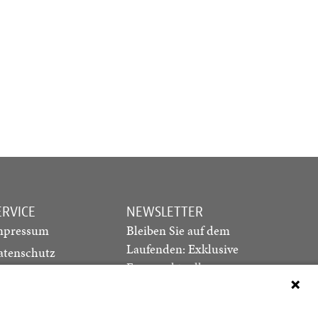
ERVICE
NEWSLETTER
mpressum
Bleiben Sie auf dem
Laufenden: Exklusive
atenschutz
Essays, aktuelle
ediadaten
Debatten und Hinweise
ontakt
auf neue Ausgaben