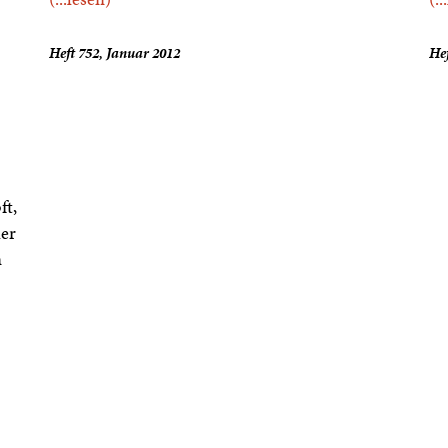
Heft 752, Januar 2012
Hef
ft,
der
n