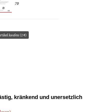
70
rtikel kaufen (2 €)
ästig, kränkend und unersetzlich
.lesen)