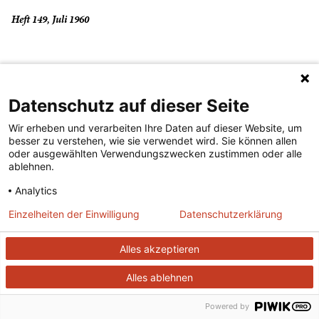
Heft 149, Juli 1960
Windige Stadt
Datenschutz auf dieser Seite
(...lesen)
Wir erheben und verarbeiten Ihre Daten auf dieser Website, um
besser zu verstehen, wie sie verwendet wird. Sie können allen
Heft 368, Januar 1979
oder ausgewählten Verwendungszwecken zustimmen oder alle
ablehnen.
Analytics
Windwache
Einzelheiten der Einwilligung
Datenschutzerklärung
(...lesen)
Alles akzeptieren
Alles ablehnen
Heft 100, Juni 1956
Powered by