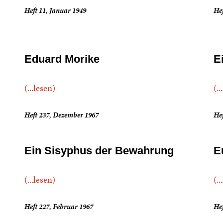
Heft 11, Januar 1949
Hef
Eduard Morike
E
(...lesen)
(..
Heft 237, Dezember 1967
Hef
Ein Sisyphus der Bewahrung
E
(...lesen)
(..
Heft 227, Februar 1967
Hef