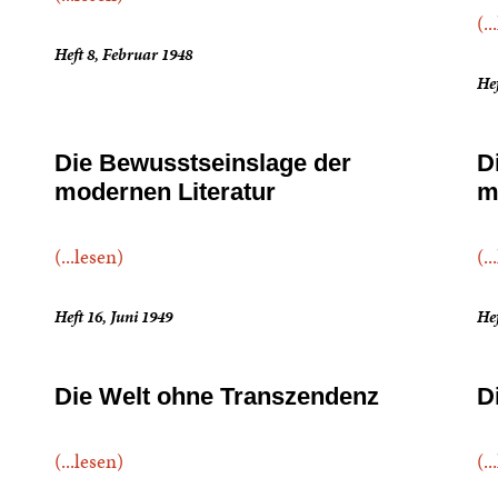
(..
Heft 8, Februar 1948
Hef
Die Bewusstseinslage der
D
modernen Literatur
m
(...lesen)
(..
Heft 16, Juni 1949
Hef
Die Welt ohne Transzendenz
D
(...lesen)
(..