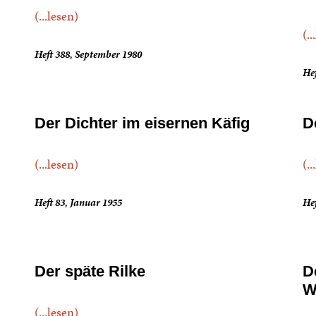
(...lesen)
(..
Heft 388, September 1980
Hef
Der Dichter im eisernen Käfig
D
(...lesen)
(..
Heft 83, Januar 1955
Hef
Der späte Rilke
D
W
(...lesen)