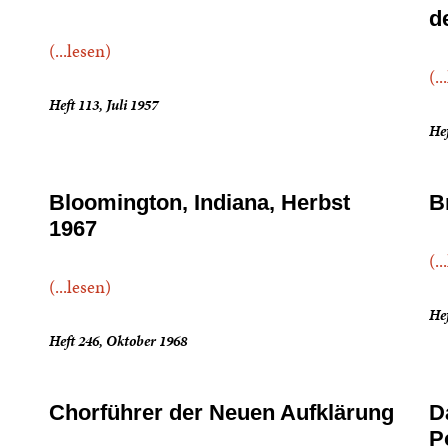
d
(...lesen)
(..
Heft 113, Juli 1957
He
Bloomington, Indiana, Herbst
B
1967
(..
(...lesen)
Hef
Heft 246, Oktober 1968
Chorführer der Neuen Aufklärung
D
P