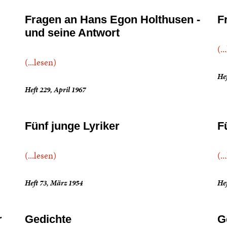
Fragen an Hans Egon Holthusen -
F
und seine Antwort
(..
(...lesen)
Hef
Heft 229, April 1967
Fünf junge Lyriker
Fü
(...lesen)
(..
Heft 73, März 1954
Hef
r
Gedichte
G