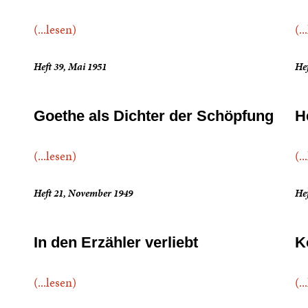
(...lesen)
(..
Heft 39, Mai 1951
Hef
Goethe als Dichter der Schöpfung
H
(...lesen)
(..
Heft 21, November 1949
Hef
In den Erzähler verliebt
K
(...lesen)
(..