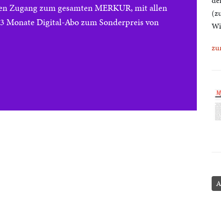
de
reien Zugang zum gesamten MERKUR, mit allen
(z
e 3 Monate Digital-Abo zum Sonderpreis von
Wi
zu
A