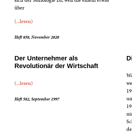
über
(...lesen)
Heft 858, November 2020
Der Unternehmer als
D
Revolutionär der Wirtschaft
We
(...lesen)
we
19
un
Heft 582, September 1997
19
ni
Sc
de