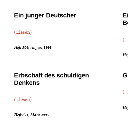
Ein junger Deutscher
E
B
(...lesen)
(..
Heft 509, August 1991
Hef
Erbschaft des schuldigen
G
Denkens
(..
(...lesen)
Hef
Heft 671, März 2005