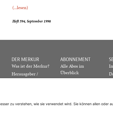
(...lesen)
Heft 594, September 1998
DER MERKUR
ABONNEMENT
S
Was ist der Merkur?
Alle Abos im
I
Überblick
Herausgeber /
D
Redaktion
Print-Abo
M
.
Verlag
Digital-Abo
K
Probe-Abo
Studierenden-Abo
besser zu verstehen, wie sie verwendet wird. Sie können allen oder 
Abo kündigen