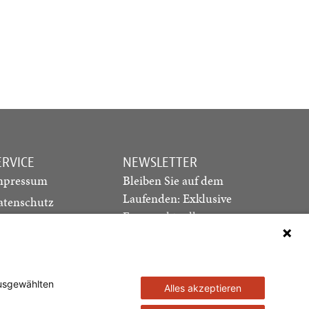
ERVICE
NEWSLETTER
mpressum
Bleiben Sie auf dem
Laufenden: Exklusive
atenschutz
Essays, aktuelle
ediadaten
Debatten und Hinweise
ontakt
auf neue Ausgaben
direkt in Ihr Postfach
ausgewählten
Alles akzeptieren
Newsletter abonnieren