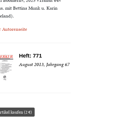
n Boomern«, 2025 »Transit 64«
us. mit Bettina Munk u. Karin
eland).
r Autorenseite
Heft: 771
August 2013, Jahrgang 67
rtikel kaufen (2 €)