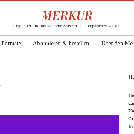
Gegründet 1947 als Deutsche Zeitschrift für europäisches Denken
Formate
Abonnieren & bestellen
Über den Me
H
G
He
em
Uni
Gr
In