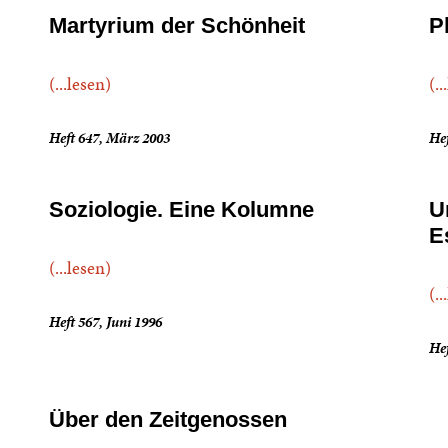
Martyrium der Schönheit
P
(...lesen)
(..
Heft 647, März 2003
Hef
Soziologie. Eine Kolumne
U
E
(...lesen)
(..
Heft 567, Juni 1996
Hef
Über den Zeitgenossen