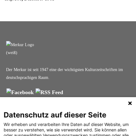
Der Merkur ist seit 1947 eine der wichtigsten Kulturzeitschriften im
deutschsprachigen Raum.
DER MERKUR
ABONNEMENT
SERVICE
Datenschutz auf dieser Seite
Was ist der Merkur?
Alle Abos im Überblick
Impressum
Wir erheben und verarbeiten Ihre Daten auf dieser Website, um
Herausgeber /
Print-Abo
Datenschutz
besser zu verstehen, wie sie verwendet wird. Sie können allen
Redaktion
Digital-Abo
Mediadaten
oder ausgewählten Verwendungszwecken zustimmen oder alle