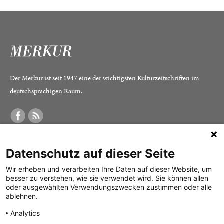
Der Merkur ist seit 1947 eine der wichtigsten Kulturzeitschriften im
deutschsprachigen Raum.
DER MERKUR
ABONNEMENT
SERVICE
Datenschutz auf dieser Seite
Was ist der Merkur?
Alle Abos im Überblick
Impressum
Herausgeber /
Print-Abo
Datenschutz
Wir erheben und verarbeiten Ihre Daten auf dieser Website, um
besser zu verstehen, wie sie verwendet wird. Sie können allen
Redaktion
Digital-Abo
Mediadaten
oder ausgewählten Verwendungszwecken zustimmen oder alle
ablehnen.
Verlag
Probe-Abo
Kontakt
Analytics
Studierenden-Abo