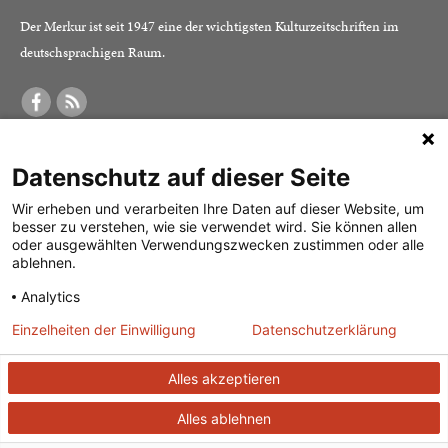
Der Merkur ist seit 1947 eine der wichtigsten Kulturzeitschriften im
deutschsprachigen Raum.
DER MERKUR
ABONNEMENT
SERVICE
Datenschutz auf dieser Seite
Was ist der Merkur?
Alle Abos im Überblick
Impressum
Herausgeber /
Print-Abo
Datenschutz
Wir erheben und verarbeiten Ihre Daten auf dieser Website, um
besser zu verstehen, wie sie verwendet wird. Sie können allen
Redaktion
Digital-Abo
Mediadaten
oder ausgewählten Verwendungszwecken zustimmen oder alle
ablehnen.
Verlag
Probe-Abo
Kontakt
Analytics
Studierenden-Abo
Einzelheiten der Einwilligung
Datenschutzerklärung
Abo kündigen
Vertrag widerrufen
Alles akzeptieren
Alles ablehnen
© 2026
J. G. Cotta’sche Buchhandlung Nachfolger GmbH
| Technische