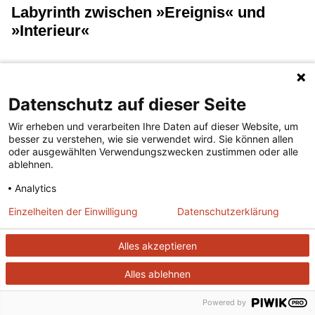
Labyrinth zwischen »Ereignis« und
»Interieur«
(...lesen)
Datenschutz auf dieser Seite
Heft 539, Februar 1994
Wir erheben und verarbeiten Ihre Daten auf dieser Website, um
besser zu verstehen, wie sie verwendet wird. Sie können allen
oder ausgewählten Verwendungszwecken zustimmen oder alle
Literatur oder Wirklichkeit
ablehnen.
Analytics
(...lesen)
Einzelheiten der Einwilligung
Datenschutzerklärung
Heft 685, Mai 2006
Alles akzeptieren
Alles ablehnen
Mythologie, nicht Philosophie
Powered by