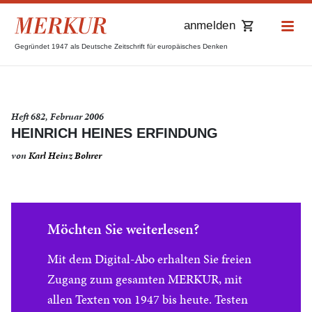
anmelden
Gegründet 1947 als Deutsche Zeitschrift für europäisches Denken
Heft 682, Februar 2006
HEINRICH HEINES ERFINDUNG
von
Karl Heinz Bohrer
Möchten Sie weiterlesen?
Mit dem Digital-Abo erhalten Sie freien
Zugang zum gesamten MERKUR, mit
allen Texten von 1947 bis heute. Testen