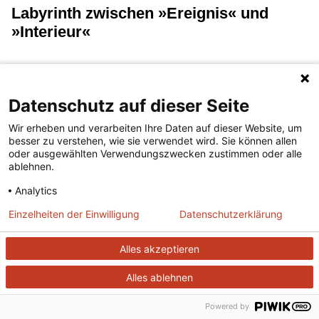
Labyrinth zwischen »Ereignis« und
»Interieur«
(...lesen)
Datenschutz auf dieser Seite
Heft 539, Februar 1994
Wir erheben und verarbeiten Ihre Daten auf dieser Website, um
besser zu verstehen, wie sie verwendet wird. Sie können allen
oder ausgewählten Verwendungszwecken zustimmen oder alle
Literatur oder Wirklichkeit
ablehnen.
Analytics
(...lesen)
Einzelheiten der Einwilligung
Datenschutzerklärung
Heft 685, Mai 2006
Alles akzeptieren
Alles ablehnen
Mythologie, nicht Philosophie
Powered by