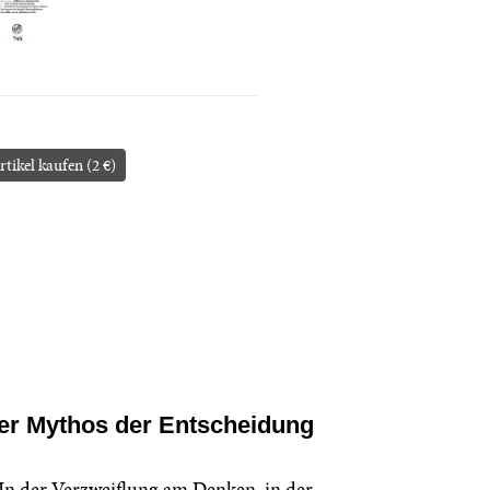
rtikel kaufen (2 €)
er Mythos der Entscheidung
 In der Verzweiflung am Denken, in der