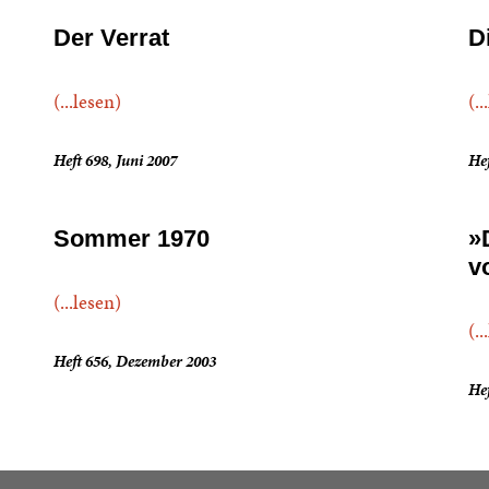
Der Verrat
D
(...lesen)
(..
Heft 698, Juni 2007
He
Sommer 1970
»
v
(...lesen)
(..
Heft 656, Dezember 2003
Hef