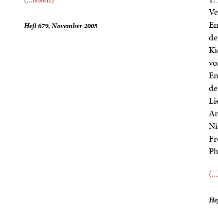
Ve
En
Heft 679, November 2005
de
Ki
vo
En
de
Li
Ar
Ni
Fr
Ph
(..
Hef