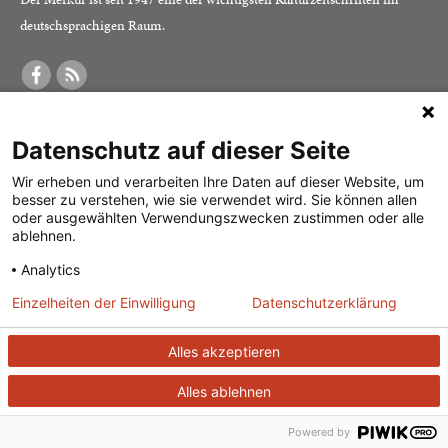
deutschsprachigen Raum.
DER MERKUR
ABONNEMENT
SERVICE
Datenschutz auf dieser Seite
Was ist der Merkur?
Alle Abos im Überblick
Impressum
Herausgeber /
Print-Abo
Datenschutz
Wir erheben und verarbeiten Ihre Daten auf dieser Website, um
besser zu verstehen, wie sie verwendet wird. Sie können allen
Redaktion
Digital-Abo
Mediadaten
oder ausgewählten Verwendungszwecken zustimmen oder alle
ablehnen.
Verlag
Probe-Abo
Kontakt
Analytics
Studierenden-Abo
Einzelheiten der Einwilligung
Datenschutzerklärung
Abo kündigen
Vertrag widerrufen
Alles akzeptieren
Alles ablehnen
© 2026
J. G. Cotta’sche Buchhandlung Nachfolger GmbH
| Technische
Umsetzung:
ganztags GmbH
Powered by