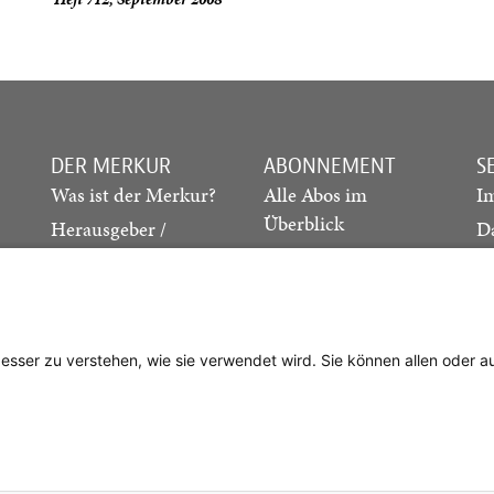
DER MERKUR
ABONNEMENT
S
Was ist der Merkur?
Alle Abos im
I
Überblick
Herausgeber /
D
Redaktion
Print-Abo
M
.
Verlag
Digital-Abo
K
Probe-Abo
Studierenden-Abo
besser zu verstehen, wie sie verwendet wird. Sie können allen oder 
Abo kündigen
Vertrag widerrufen