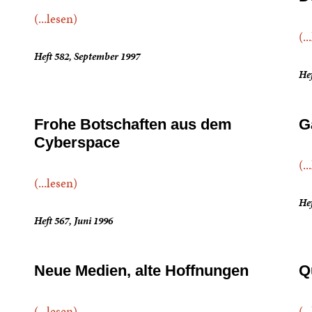
(...lesen)
(..
Heft 582, September 1997
Hef
Frohe Botschaften aus dem
G
Cyberspace
(..
(...lesen)
Hef
Heft 567, Juni 1996
Neue Medien, alte Hoffnungen
Q
(...lesen)
(..