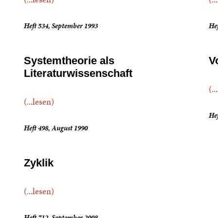
Heft 534, September 1993
Hef
Systemtheorie als
V
Literaturwissenschaft
(..
(...lesen)
Hef
Heft 498, August 1990
Zyklik
(...lesen)
Heft 712, September 2008