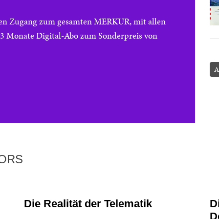
reien Zugang zum gesamten MERKUR, mit allen
e 3 Monate Digital-Abo zum Sonderpreis von
A
TORS
Die Realität der Telematik
D
D