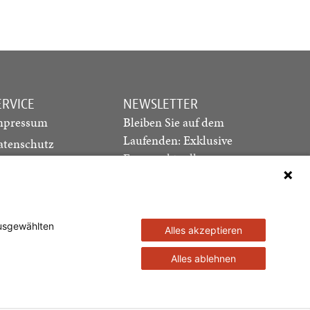
ERVICE
NEWSLETTER
mpressum
Bleiben Sie auf dem
Laufenden: Exklusive
atenschutz
Essays, aktuelle
ediadaten
Debatten und Hinweise
ontakt
auf neue Ausgaben
direkt in Ihr Postfach
ausgewählten
Alles akzeptieren
Newsletter abonnieren
Alles ablehnen