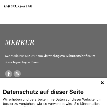
Heft 395, April 1981
Der Merkur ist seit 1947 eine der wichtigsten Kulturzeitschriften im
deutschsprachigen Raum.
DER MERKUR
ABONNEMENT
SERVICE
Datenschutz auf dieser Seite
Was ist der Merkur?
Alle Abos im Überblick
Impressum
Herausgeber /
Print-Abo
Datenschutz
Wir erheben und verarbeiten Ihre Daten auf dieser Website, um
besser zu verstehen, wie sie verwendet wird. Sie können allen
Redaktion
Digital-Abo
Mediadaten