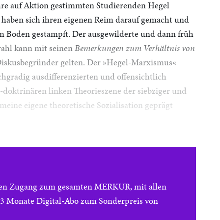
re auf Aktion gestimmten Studierenden Hegel
e haben sich ihren eigenen Reim darauf gemacht und
 Boden gestampft. Der ausgewilderte und dann früh
ahl kann mit seinen
Bemerkungen zum Verhältnis von
Diskusbegründer gelten. Der »Hegel-Marxismus«
gradig ausdifferenzierten und offensichtlich
t-doktrinären linken Theorieszene der siebziger und
meine eigene theoretische Sozialisation geprägt
reien Zugang zum gesamten MERKUR, mit allen
e 3 Monate Digital-Abo zum Sonderpreis von