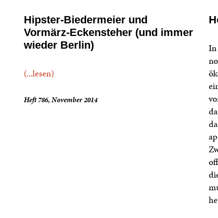
Hipster-Biedermeier und
H
Vormärz-Eckensteher (und immer
wieder Berlin)
In
no
(...lesen)
ök
ei
vo
Heft 786, November 2014
da
da
ap
Zw
of
di
mu
he