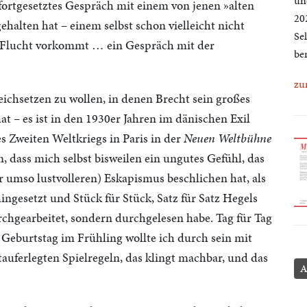
un
 fortgesetztes Gespräch mit einem von jenen »alten
20
ehalten hat – einem selbst schon vielleicht nicht
Se
e Flucht vorkommt … ein Gespräch mit der
ber
zu
eichsetzen zu wollen, in denen Brecht sein großes
t – es ist in den 1930er Jahren im dänischen Exil
 Zweiten Weltkriegs in Paris in der
Neuen Weltbühne
en, dass mich selbst bisweilen ein ungutes Gefühl, das
r umso lustvolleren) Eskapismus beschlichen hat, als
gesetzt und Stück für Stück, Satz für Satz Hegels
rchgearbeitet, sondern durchgelesen habe. Tag für Tag
eburtstag im Frühling wollte ich durch sein mit
tauferlegten Spielregeln, das klingt machbar, und das
A