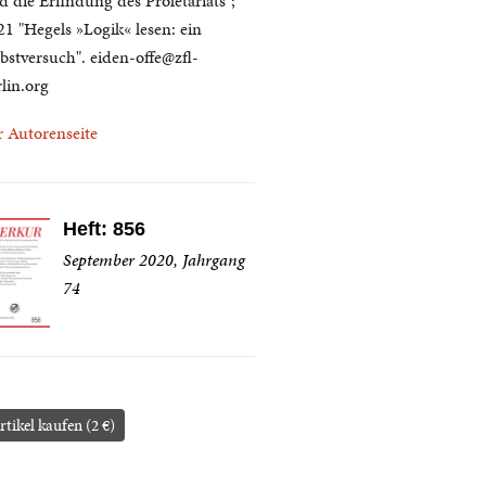
d die Erfindung des Proletariats";
21 "Hegels »Logik« lesen: ein
lbstversuch". eiden-offe@zfl-
lin.org
r Autorenseite
Heft: 856
September 2020, Jahrgang
74
rtikel kaufen (2 €)