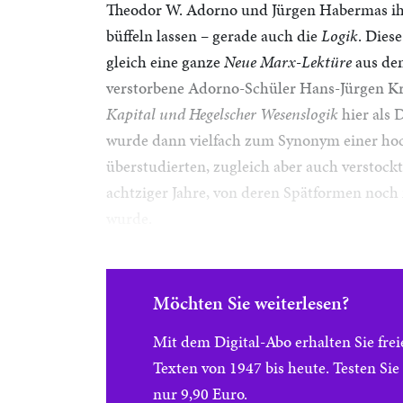
Theodor W. Adorno und Jürgen Habermas ih
büffeln lassen – gerade auch die
Logik
. Dies
gleich eine ganze
Neue Marx-Lektüre
aus dem
verstorbene Adorno-Schüler Hans-Jürgen Kr
Kapital und Hegelscher Wesenslogik
hier als 
wurde dann vielfach zum Synonym einer hoch
überstudierten, zugleich aber auch verstock
achtziger Jahre, von deren Spätformen noch 
wurde.
Möchten Sie weiterlesen?
Mit dem Digital-Abo erhalten Sie f
Texten von 1947 bis heute. Testen Si
nur 9,90 Euro.