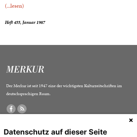
(...lesen)
Heft 455, Januar 1987
Der Merkur ist seit 1947 eine der wichtigsten Kulturzeitschriften im
deutschsprachigen Raum.
DER MERKUR
ABONNEMENT
SERVICE
Datenschutz auf dieser Seite
Was ist der Merkur?
Alle Abos im Überblick
Impressum