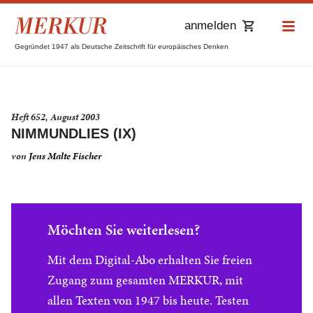
anmelden
Gegründet 1947 als Deutsche Zeitschrift für europäisches Denken
Heft 652, August 2003
NIMMUNDLIES (IX)
von
Jens Malte Fischer
Möchten Sie weiterlesen?
Mit dem Digital-Abo erhalten Sie freien
Zugang zum gesamten MERKUR, mit
allen Texten von 1947 bis heute. Testen