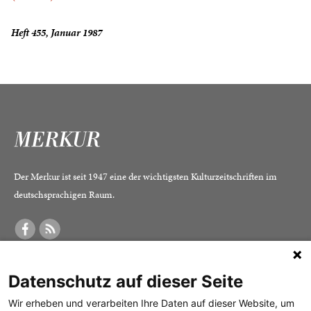
Heft 455, Januar 1987
Der Merkur ist seit 1947 eine der wichtigsten Kulturzeitschriften im
deutschsprachigen Raum.
DER MERKUR
ABONNEMENT
SERVICE
Datenschutz auf dieser Seite
Was ist der Merkur?
Alle Abos im Überblick
Impressum
Herausgeber /
Print-Abo
Datenschutz
Wir erheben und verarbeiten Ihre Daten auf dieser Website, um