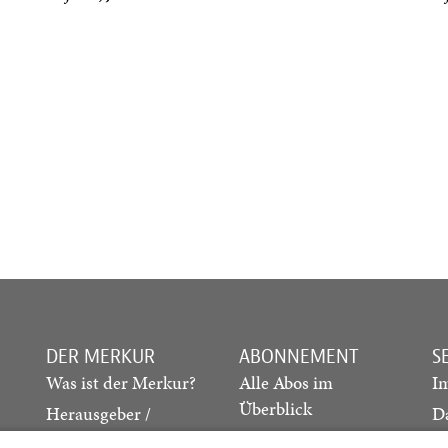
DER MERKUR
ABONNEMENT
S
Was ist der Merkur?
Alle Abos im
I
Überblick
Herausgeber /
D
Redaktion
Print-Abo
M