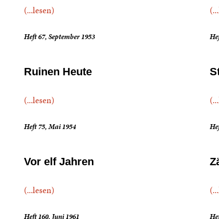
(...lesen)
(..
Heft 67, September 1953
Hef
Ruinen Heute
S
(...lesen)
(..
Heft 75, Mai 1954
Hef
Vor elf Jahren
Z
(...lesen)
(..
Heft 160, Juni 1961
Hef