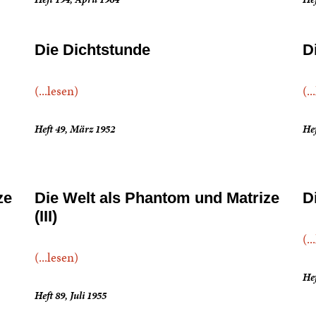
Die Dichtstunde
D
(...lesen)
(..
Heft 49, März 1952
Hef
ze
Die Welt als Phantom und Matrize
D
(III)
(..
(...lesen)
Hef
Heft 89, Juli 1955