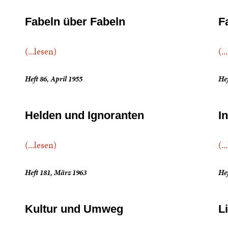
Fabeln über Fabeln
F
(...lesen)
(..
Heft 86, April 1955
Hef
Helden und Ignoranten
I
(...lesen)
(..
Heft 181, März 1963
Hef
Kultur und Umweg
L