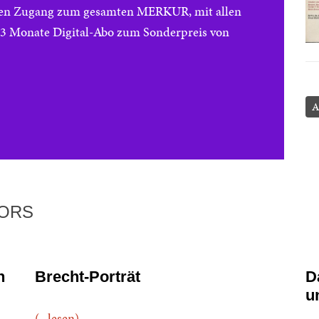
reien Zugang zum gesamten MERKUR, mit allen
e 3 Monate Digital-Abo zum Sonderpreis von
A
TORS
n
Brecht-Porträt
D
u
(...lesen)