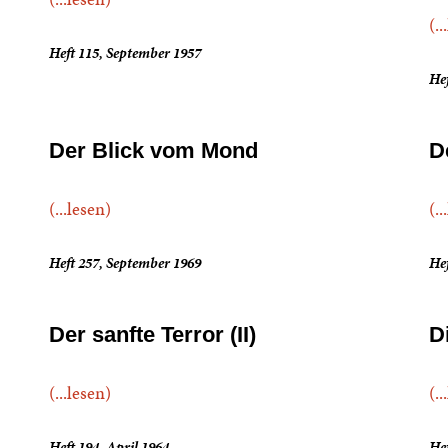
(..
Heft 115, September 1957
He
Der Blick vom Mond
D
(...lesen)
(..
Heft 257, September 1969
Hef
Der sanfte Terror (II)
D
(...lesen)
(..
Heft 194, April 1964
Hef