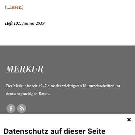
(...lesen)
Heft 131, Januar 1959
Der Merkur ist seit 1947 eine der wichtigsten Kulturzeitschriften im
deutschsprachigen Raum.
DER MERKUR
ABONNEMENT
SERVICE
Datenschutz auf dieser Seite
Was ist der Merkur?
Alle Abos im Überblick
Impressum