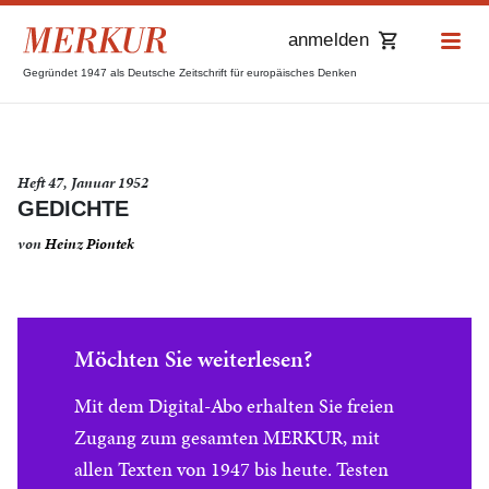
anmelden
Gegründet 1947 als Deutsche Zeitschrift für europäisches Denken
Heft 47, Januar 1952
GEDICHTE
von
Heinz Piontek
Möchten Sie weiterlesen?
Mit dem Digital-Abo erhalten Sie freien
Zugang zum gesamten MERKUR, mit
allen Texten von 1947 bis heute. Testen