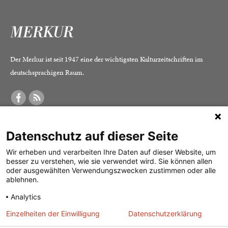
Der Merkur ist seit 1947 eine der wichtigsten Kulturzeitschriften im
deutschsprachigen Raum.
DER MERKUR
ABONNEMENT
SERVICE
Datenschutz auf dieser Seite
Was ist der Merkur?
Alle Abos im Überblick
Impressum
Herausgeber /
Print-Abo
Datenschutz
Wir erheben und verarbeiten Ihre Daten auf dieser Website, um
besser zu verstehen, wie sie verwendet wird. Sie können allen
Redaktion
Digital-Abo
Mediadaten
oder ausgewählten Verwendungszwecken zustimmen oder alle
ablehnen.
Verlag
Probe-Abo
Kontakt
Analytics
Studierenden-Abo
Einzelheiten der Einwilligung
Datenschutzerklärung
Abo kündigen