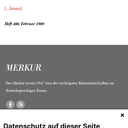
(...lesen)
Heft 480, Februar 1989
Der Merkur ist seit 1947 eine der wichtigsten Kulturzeitschriften im
deutschsprachigen Raum.
DER MERKUR
ABONNEMENT
SERVICE
Datenschutz auf dieser Seite
Was ist der Merkur?
Alle Abos im Überblick
Impressum