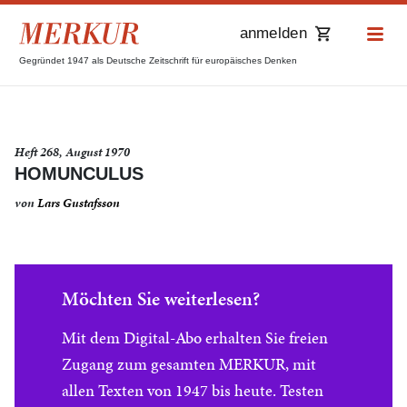
anmelden
Gegründet 1947 als Deutsche Zeitschrift für europäisches Denken
Heft 268, August 1970
HOMUNCULUS
von
Lars Gustafsson
Möchten Sie weiterlesen?
Mit dem Digital-Abo erhalten Sie freien
Zugang zum gesamten MERKUR, mit
allen Texten von 1947 bis heute. Testen