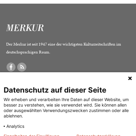
Der Merkur ist seit 1947 eine der wichtigsten Kulturzeitschriften im
deutschsprachigen Raum.
DER MERKUR
ABONNEMENT
SERVICE
Datenschutz auf dieser Seite
Was ist der Merkur?
Alle Abos im Überblick
Impressum
Herausgeber /
Print-Abo
Datenschutz
Wir erheben und verarbeiten Ihre Daten auf dieser Website, um
besser zu verstehen, wie sie verwendet wird. Sie können allen
Redaktion
Digital-Abo
Mediadaten
oder ausgewählten Verwendungszwecken zustimmen oder alle
ablehnen.
Verlag
Probe-Abo
Kontakt
Analytics
Studierenden-Abo