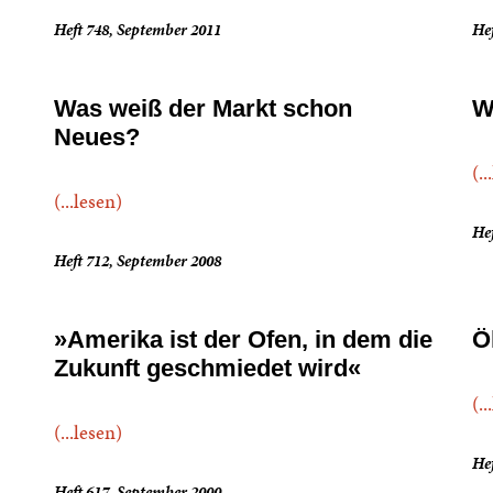
Heft 748, September 2011
Hef
Was weiß der Markt schon
W
Neues?
(..
(...lesen)
Hef
Heft 712, September 2008
»Amerika ist der Ofen, in dem die
Ö
Zukunft geschmiedet wird«
(..
(...lesen)
Hef
Heft 617, September 2000