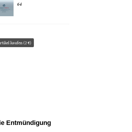
64
rtikel kaufen (2 €)
ie Entmündigung