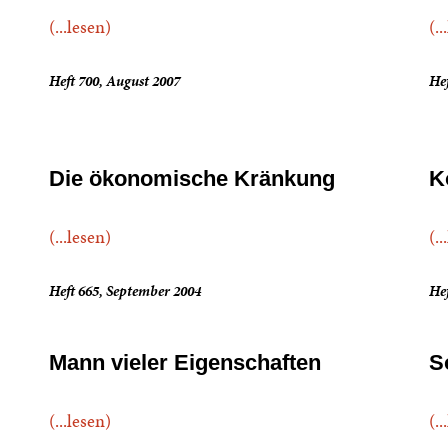
(...lesen)
(..
Heft 700, August 2007
Hef
Die ökonomische Kränkung
K
(...lesen)
(..
Heft 665, September 2004
Hef
Mann vieler Eigenschaften
S
(...lesen)
(..