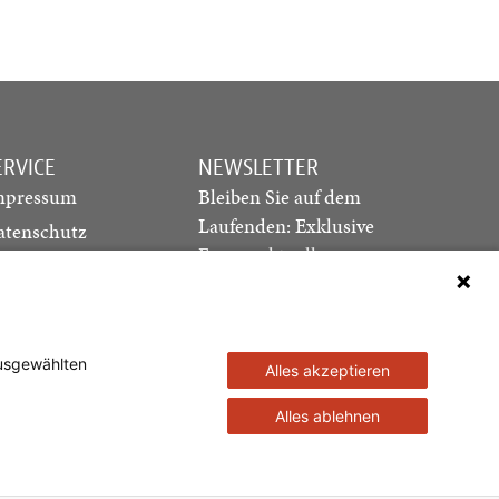
ERVICE
NEWSLETTER
mpressum
Bleiben Sie auf dem
Laufenden: Exklusive
atenschutz
Essays, aktuelle
ediadaten
Debatten und Hinweise
ontakt
auf neue Ausgaben
direkt in Ihr Postfach
ausgewählten
Alles akzeptieren
Newsletter abonnieren
Alles ablehnen