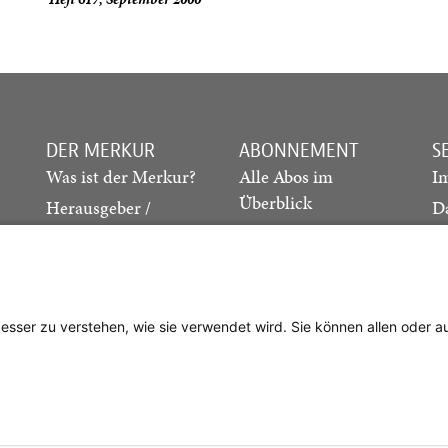
DER MERKUR
ABONNEMENT
S
Was ist der Merkur?
Alle Abos im
I
Überblick
Herausgeber /
D
Redaktion
Print-Abo
M
.
Verlag
Digital-Abo
K
Probe-Abo
Studierenden-Abo
besser zu verstehen, wie sie verwendet wird. Sie können allen oder 
Abo kündigen
Vertrag widerrufen